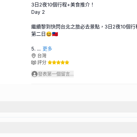
3日2夜10個行程+美食推介！
Day 2
繼續黎到快閃台北之旅必去景點，3日2夜10個
第二日😆🇼🇸
5.
...
更多
台灣
評分
發表第一個留言...