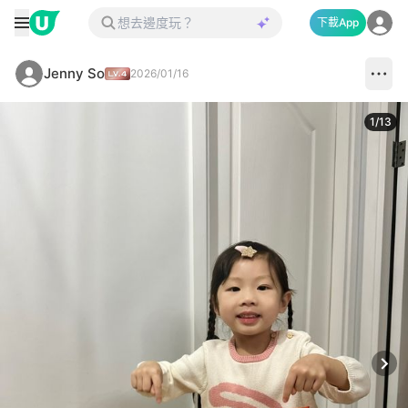
下載App
Jenny So
2026/01/16
1
/
13
Next