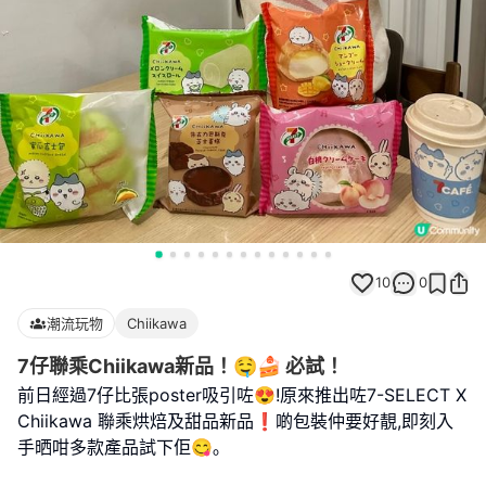
10
0
潮流玩物
Chiikawa
7仔聯乘Chiikawa新品！🤤🍰 必試！
前日經過7仔比張poster吸引咗😍!原來推出咗7-SELECT X
Chiikawa 聯乘烘焙及甜品新品❗️啲包裝仲要好靚,即刻入
手晒咁多款產品試下佢😋｡