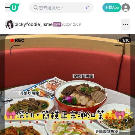
下載App
pickyfoodie_isme
2025/12/09
1
/
10
Next