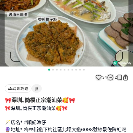
34
2
深圳攻略
食
🎀深圳｡簡樸正宗潮汕菜🥰🎀
🎀深圳｡簡樸正宗潮汕菜🥰🎀
🪄店名* #順記漁仔
🔮地址* 梅林街道下梅社區北環大道6098號綠景佐阾虹灣