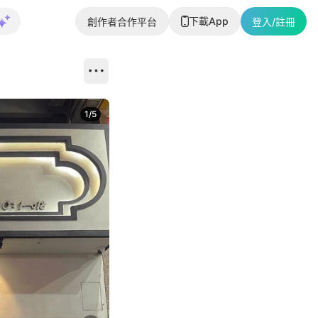
下載App
創作者合作平台
登入/註冊
1
/
5