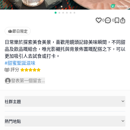
0
0
節日限定
日常樂於探索美食美景，喜歡用鏡頭記錄美味瞬間，不同甜
品及飲品嘅組合，喺光影襯托與背景佈置嘅配搭之下，可以
#甜蜜聖誕滋味
評分
發表第一個留言...
社群主題
熱門地點