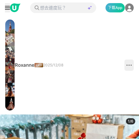
下載App
Roxanne
2025/12/08
1
/
6