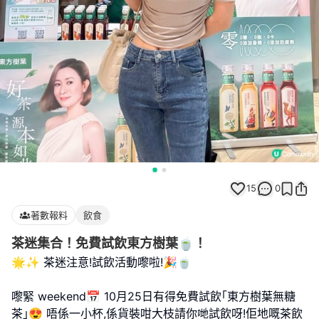
15
0
著數報料
飲食
茶迷集合！免費試飲東方樹葉🍵！
🌟✨ 茶迷注意!試飲活動嚟啦!🎉🍵
嚟緊 weekend📅 10月25日有得免費試飲｢東方樹葉無糖
茶｣😍 唔係一小杯,係貨裝咁大枝請你哋試飲呀!佢地嘅茶飲