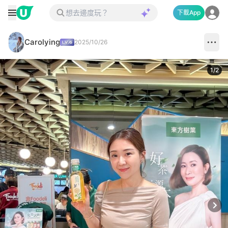
下載App
Carolying
2025/10/26
1
/
2
Next