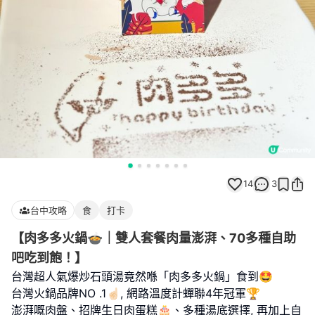
14
3
台中攻略
食
打卡
【肉多多火鍋🍲｜雙人套餐肉量澎湃、70多種自助
吧吃到飽！】
台灣超人氣爆炒石頭湯竟然喺「肉多多火鍋」食到🤩
台灣火鍋品牌NO .1☝🏻, 網路溫度計蟬聯4年冠軍🏆
澎湃嘅肉盤、招牌生日肉蛋糕🎂、多種湯底選擇, 再加上自