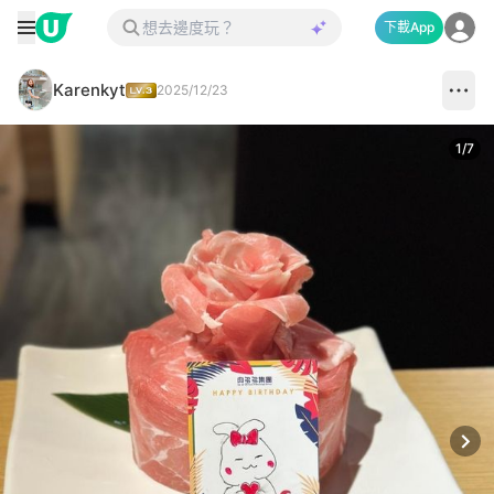
下載App
Karenkyt
2025/12/23
1
/
7
Next