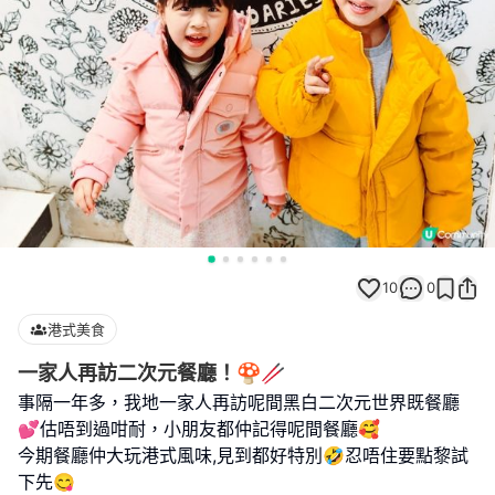
10
0
港式美食
一家人再訪二次元餐廳！🍄🥢
事隔一年多，我地一家人再訪呢間黑白二次元世界既餐廳
💕估唔到過咁耐，小朋友都仲記得呢間餐廳🥰
今期餐廳仲大玩港式風味,見到都好特別🤣忍唔住要點黎試
下先😋