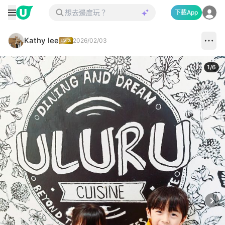
下載App
Kathy lee
2026/02/03
1
/
6
Next