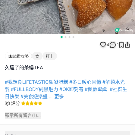
4
1
旅遊攻略
食
打卡
久違了的茶樓TEA
#我想食LIFETASTIC聖誕蛋糕
#冬日暖心回憶
#解鎖水光
髮
#FULLBODY純黑魅力
#OK即刻有
#倒數聖誕
#社群生
日快樂
#美食遊樂盛
...
更多
評分
顯示所有留言(
1
)...