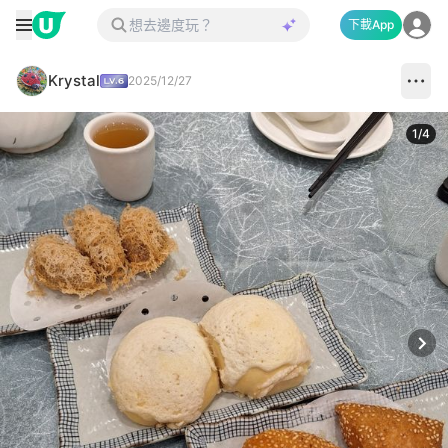
下載App
Krystal
2025/12/27
1
/
4
Next