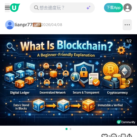
下載App
lianpr77
2026/04/08
1
/
2
Next
1
0