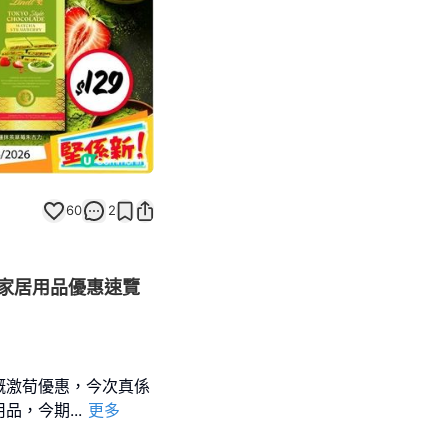
60
2
家居用品優惠速覽
嘅激荀優惠，今次真係
用品，今期
...
更多