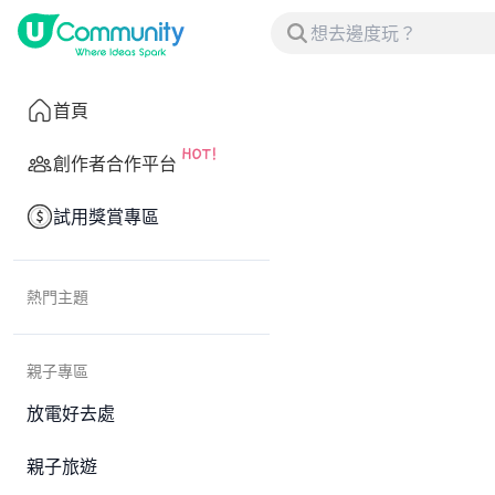
首頁
創作者合作平台
試用獎賞專區
熱門主題
親子專區
放電好去處
親子旅遊