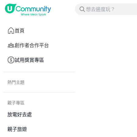
首頁
創作者合作平台
試用獎賞專區
熱門主題
親子專區
放電好去處
親子旅遊