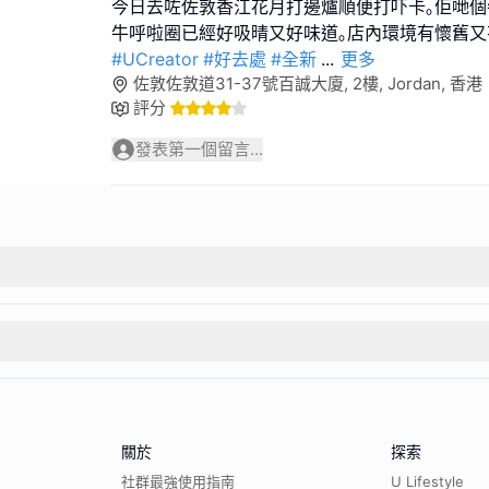
今日去咗佐敦香江花月打邊爐順便打吓卡｡佢哋
#UCreator
#好去處
#全新
...
更多
佐敦佐敦道31-37號百誠大廈, 2樓, Jordan, 香港
評分
發表第一個留言...
關於
探索
社群最強使用指南
U Lifestyle