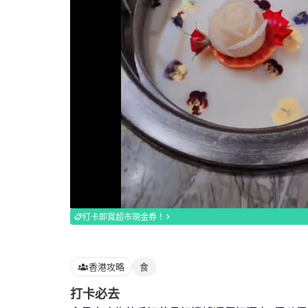
Loaded
:
100.00%
打卡即賞超市現金券！
香港攻略
食
打卡必去