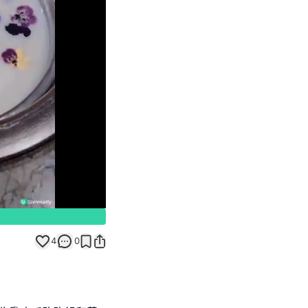
Unmute
4
0