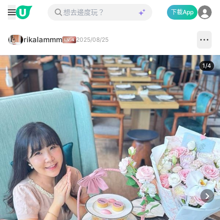
下載App
rikalammm
2025/08/25
1
/
4
Next