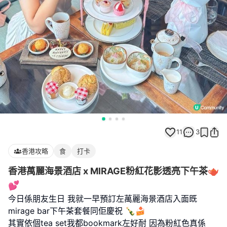
11
3
香港攻略
食
打卡
香港萬麗海景酒店 x MIRAGE粉紅花影透亮下午茶🫖
💕
今日係朋友生日 我就一早預訂左萬麗海景酒店入面既
mirage bar下午茶套餐同佢慶祝 🍾🍰
其實依個tea set我都bookmark左好耐 因為粉紅色真係