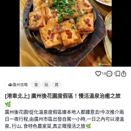
Loaded
:
Unmute
100.00%
14
1
廣州攻略
食
玩
買
[港車北上] 廣州後花園度假區！慢活溫泉治癒之旅
🌿
廣州後花園!從化溫泉度假區連本地人都鍾意去!今次推介兩
日一夜行程,由廣州市區出發自駕一小時,一日之內可以浸溫
泉､行山､食特色農家菜,真正嘅慢活之旅🌿