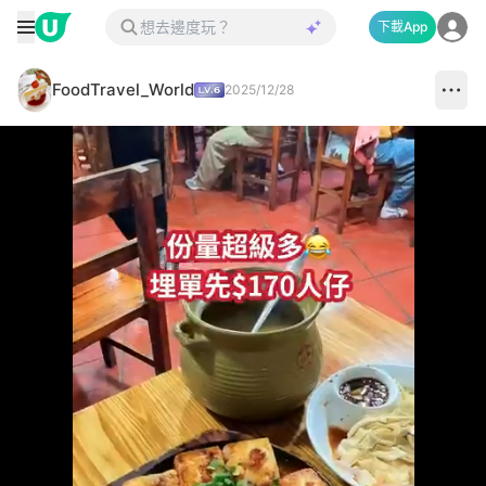
下載App
FoodTravel_World
2025/12/28