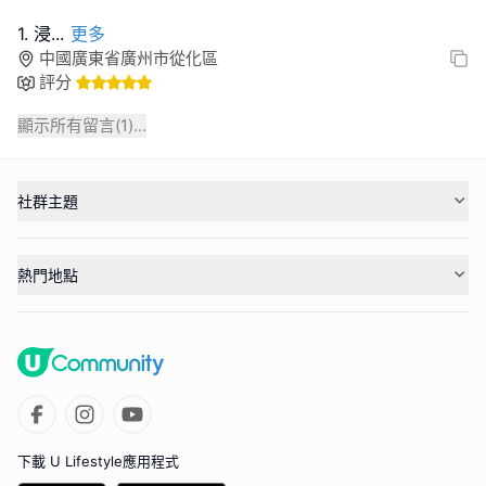
1. 浸
...
更多
中國廣東省廣州市從化區
評分
顯示所有留言(
1
)...
社群主題
熱門地點
下載 U Lifestyle應用程式