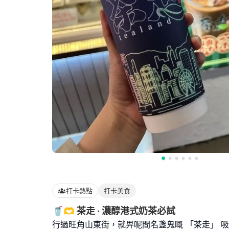
打卡熱點
打卡美食
🥤🫶 茶走 · 濃醇港式奶茶必試
行過旺角山東街，就畀呢間名盞鬼嘅 「茶走」 