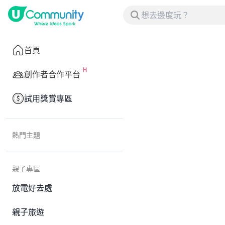
首頁
創作者合作平台
試用獎賞專區
熱門主題
親子專區
放電好去處
親子旅遊