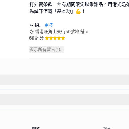
打外賣茶飲，仲有期間限定聯乘甜品。用港式奶
先試吓佢嘅「基本功」💪！
➳ 招
...
更多
香港旺角山東街50號地 舖 d
評分
顯示所有留言(
1
)...
關於
探索