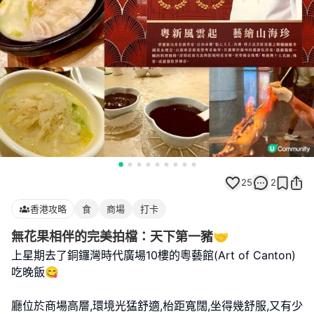
25
2
香港攻略
食
商場
打卡
無花果相伴的完美拍檔：天下第一豬🤝
上星期去了銅鑼灣時代廣場10樓的粵藝館(Art of Canton)
吃晚飯😋
廳位於商場高層,環境光猛舒適,枱距寬闊,坐得幾舒服,又有少