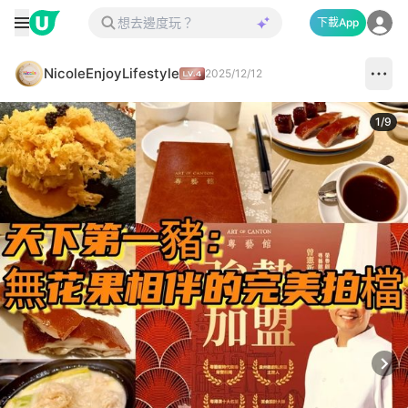
下載App
NicoleEnjoyLifestyle
2025/12/12
1
/
9
Next