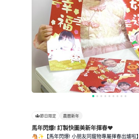
節日限定
農曆新年
馬年閃爆! 訂製快圖美新年揮春❤️
🐴✨【馬年閃爆! 小朋友同竉物專屬揮春出爐啦