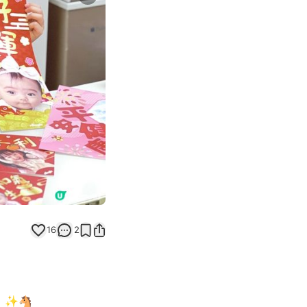
Next slide
16
2
】✨🐴