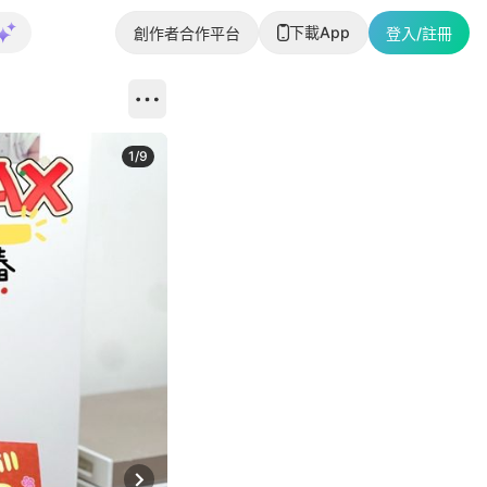
下載App
創作者合作平台
登入/註冊
1
/
9