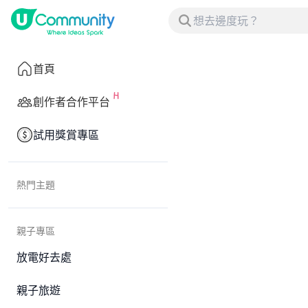
首頁
創作者合作平台
試用獎賞專區
熱門主題
親子專區
放電好去處
親子旅遊