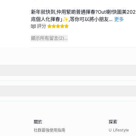
新年就快到,仲用緊啲普通揮春?Out喇!快圖美20
底個人化揮春｣✨,等你可以將小朋友
...
更多
評分
顯示所有留言(
2
)...
關於
探索
社群最強使用指南
U Lifestyle