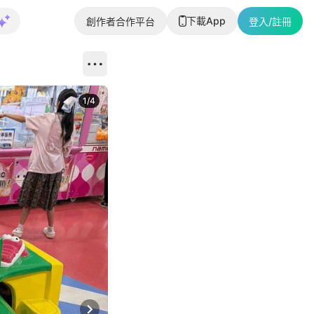
下載App
創作者合作平台
登入/註冊
1
/
4