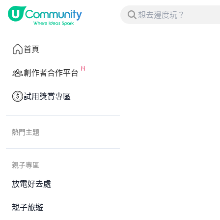
首頁
創作者合作平台
試用獎賞專區
熱門主題
親子專區
放電好去處
親子旅遊