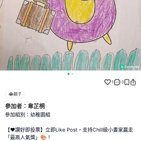
1
0
親子
參加者：韋芷桐
參加組別：幼稚園組
【❤️讚好即投票】立即Like Post，支持Chill級小畫家贏走
「最高人氣獎」🎨！