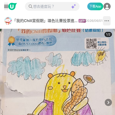
下載App
「我的Chill賞假期」填色比賽投票進行中✅
2026/06/01
1
/
2
Next