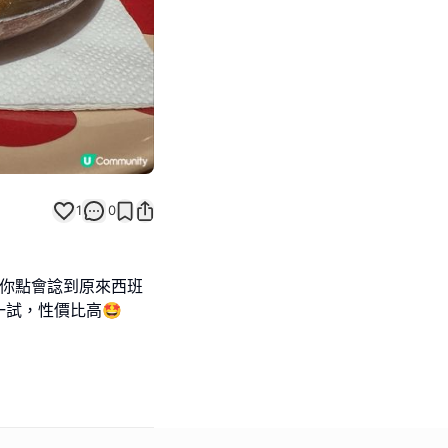
1
0
味，你點會諗到原來西班