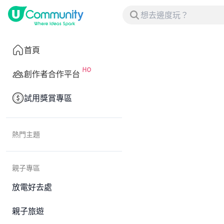
首頁
創作者合作平台
試用獎賞專區
熱門主題
親子專區
放電好去處
親子旅遊