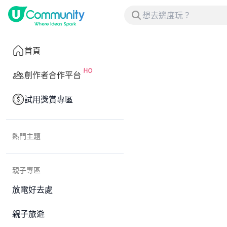
首頁
創作者合作平台
試用獎賞專區
熱門主題
親子專區
放電好去處
親子旅遊