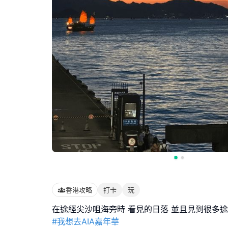
香港攻略
打卡
玩
#我想去AIA嘉年華