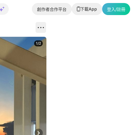
下載App
創作者合作平台
登入/註冊
1
/
2
即睇更多社