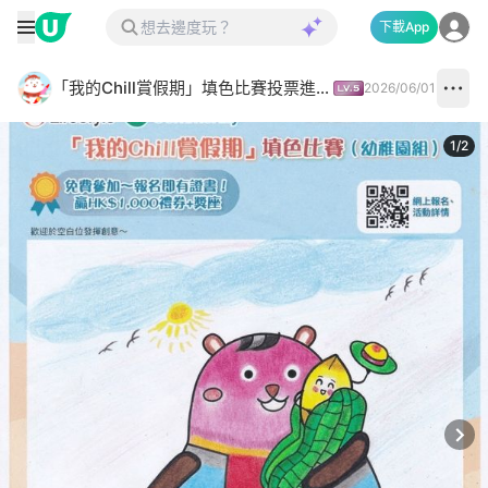
下載App
「我的Chill賞假期」填色比賽投票進行中✅
2026/06/01
1
/
2
Next