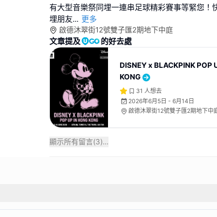
有大型音樂祭同埋一連串足球精彩賽事等緊您！快啲
埋朋友
...
更多
啟德沐翠街12號雙子匯2期地下中庭
文章提及
的好去處
DISNEY x BLACKPINK POP 
KONG
31
人想去
2026年6月5日 - 6月14日
啟德沐翠街12號雙子匯2期地下中
顯示所有留言(
3
)...