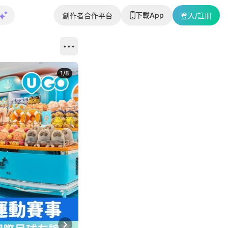
下載App
創作者合作平台
登入/註冊
1
/
8