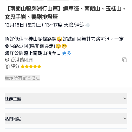
【南朗山鴨脷洲行山篇】纜車徑、南朗山、玉桂山、
女鬼手岩、鴨脷排燈塔
12月16日 (星期三) 13~17度 天陰/清涼☁️
唔好低估玉桂山呢條路線🤪好跣而且無其它路可退，一定
要原路返回(除非綑邊走)🙄😁
海洋公園道上南朗山後至
...
更多
香港鴨脷洲
評分
顯示所有留言(
2
)...
社群主題
熱門地點