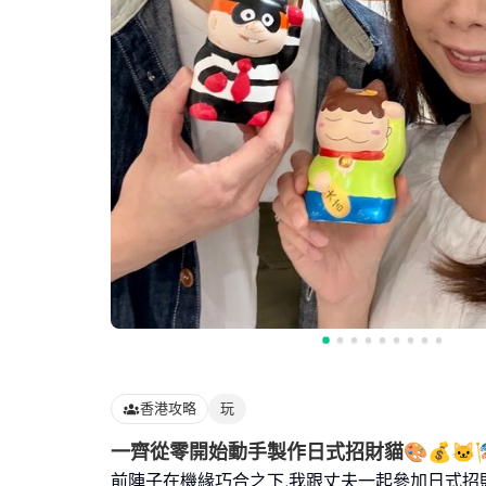
香港攻略
玩
一齊從零開始動手製作日式招財貓🎨💰🐱
前陣子在機緣巧合之下,我跟丈夫一起參加日式招