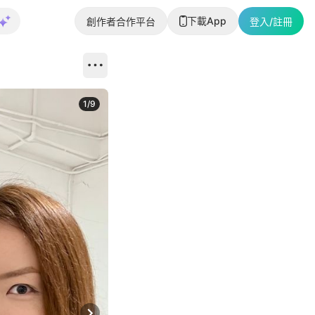
下載App
創作者合作平台
登入/註冊
1
/
9