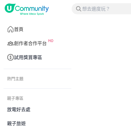
首頁
創作者合作平台
試用獎賞專區
熱門主題
親子專區
放電好去處
親子旅遊