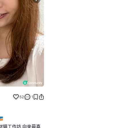
Next slide
52
1

財貓工作坊,向來最喜