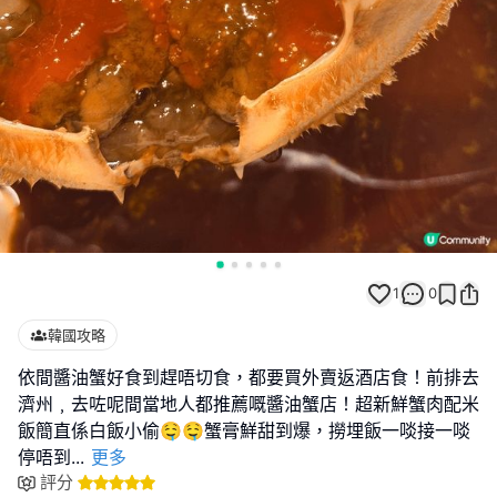
1
0
韓國攻略
依間醬油蟹好食到趕唔切食，都要買外賣返酒店食！前排去
濟州﹐去咗呢間當地人都推薦嘅醬油蟹店！超新鮮蟹肉配米
飯簡直係白飯小偷🤤🤤蟹膏鮮甜到爆，撈埋飯一啖接一啖
停唔到
...
更多
評分