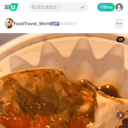
下載App
FoodTravel_World
2025/12/17
1
/
5
Next