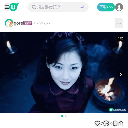
下載App
gorei
2025/12/22
1
/
2
Next
7
0