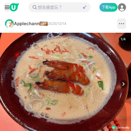
下載App
Applechann
2025/12/14
1
/
4
Next