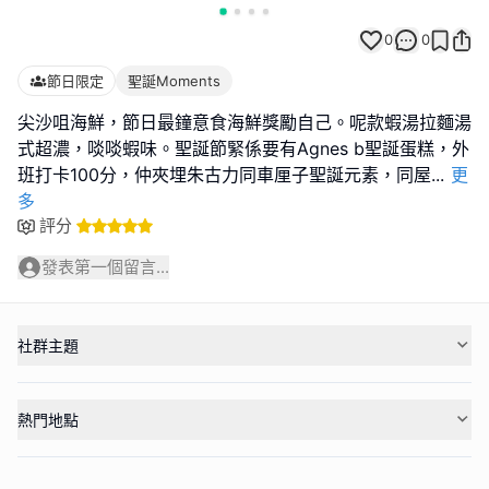
0
0
節日限定
聖誕Moments
尖沙咀海鮮，節日最鐘意食海鮮獎勵自己。呢款蝦湯拉麵湯
式超濃，啖啖蝦味。聖誕節緊係要有Agnes b聖誕蛋糕，外
班打卡100分，仲夾埋朱古力同車厘子聖誕元素，同屋
...
更
多
評分
發表第一個留言...
社群主題
熱門地點