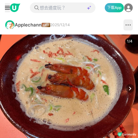
下載App
Applechann
2025/12/14
1
/
4
Next