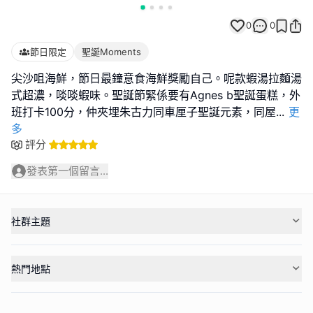
0
0
節日限定
聖誕Moments
尖沙咀海鮮，節日最鐘意食海鮮獎勵自己。呢款蝦湯拉麵湯
式超濃，啖啖蝦味。聖誕節緊係要有Agnes b聖誕蛋糕，外
班打卡100分，仲夾埋朱古力同車厘子聖誕元素，同屋
...
更
多
評分
發表第一個留言...
社群主題
熱門地點