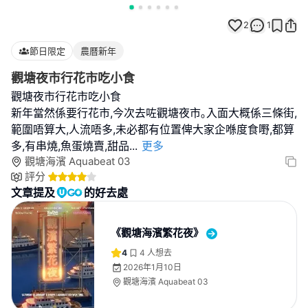
2
1
節日限定
農曆新年
觀塘夜市行花市吃小食
觀塘夜市行花市吃小食
新年當然係要行花市,今次去咗觀塘夜市｡入面大概係三條街,
範圍唔算大,人流唔多,未必都有位置俾大家企喺度食嘢,都算
多,有串燒,魚蛋燒賣,甜品
...
更多
觀塘海濱 Aquabeat 03
評分
文章提及
的好去處
《觀塘海濱繁花夜》
4
4
人想去
2026年1月10日
觀塘海濱 Aquabeat 03