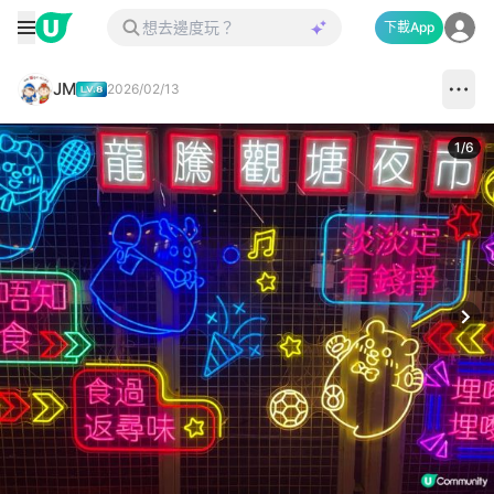
下載App
JM
2026/02/13
1
/
6
Next