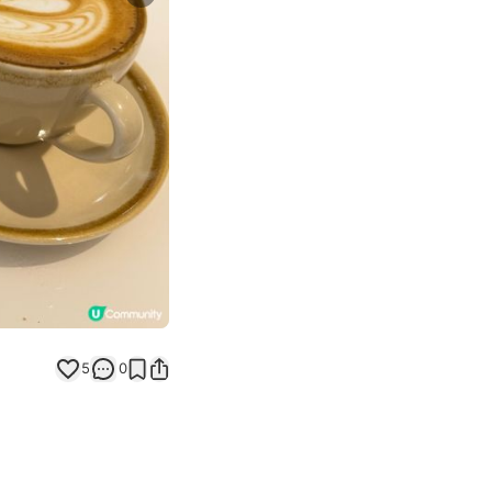
Next slide
5
0