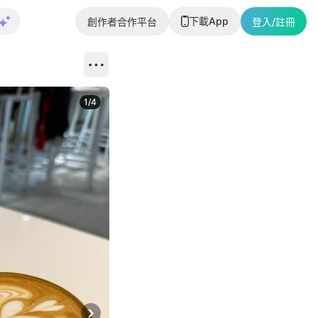
下載App
創作者合作平台
登入/註冊
1
/
4