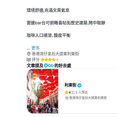
環境舒適,充滿文青氣息
窗邊bar台可俯瞰喜帖街歷史建築,鬧中取靜
咖啡入口順滑､酸度平衡
...
更多
香港灣仔皇后大道東利東街
評分
文章提及
的好去處
利東街
4
3
人想去
香港灣仔皇后大道東利東街