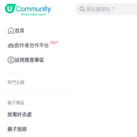
首頁
創作者合作平台
試用獎賞專區
熱門主題
親子專區
放電好去處
親子旅遊