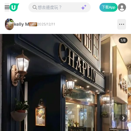
下載App
kelly M
2025/12/11
1
/
8
Next