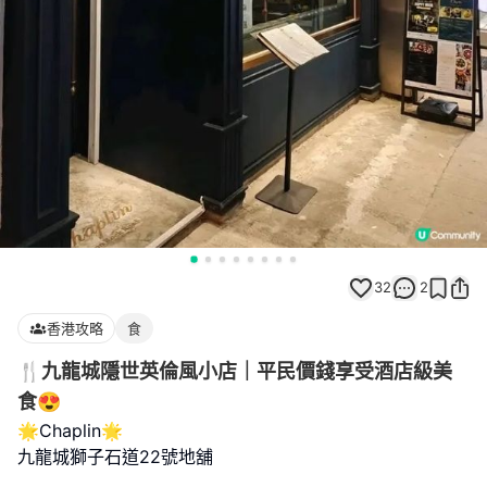
32
2
香港攻略
食
🍴九龍城隱世英倫風小店｜平民價錢享受酒店級美
食😍
🌟Chaplin🌟
九龍城獅子石道22號地舖