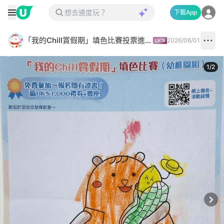
下載App
「我的Chill賞假期」填色比賽投票進行中✅
2026/06/01
1
/
2
Next