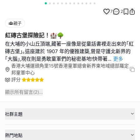
7
2
親子
紅磚古堡探險記！🏰🌳
在大埔的小山丘頂端,藏著一座像是從童話書裡走出來的｢紅
磚古堡｣｡這座建於 1907 年的優雅建築,曾是守護北新界的
｢大腦｣,現在則是勇敢童軍們的秘密基地!快帶著
...
更多
香港大埔運頭角里15號香港童軍總會新界東地域總部羅定
邦童軍中心
評分
顯示所有留言(
2
)...
社群主題
熱門地點