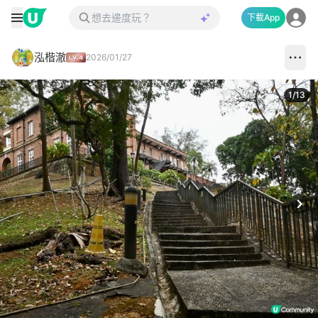
下載App
泓楷澈
2026/01/27
1
/
13
Next