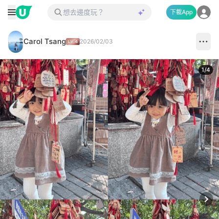
下載App
Carol Tsang
2026/02/03
1
/
4
Next