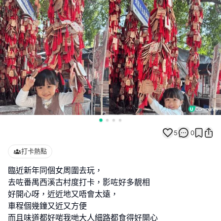
5
0
打卡熱點
臨近新年同個女周圍去玩，
去咗番禺西溪古村度打卡，影咗好多靚相
好開心呀，近近地又唔會太遠，
車程個幾鐘又近又方便
而且味道都好啱我哋大人細路都食得好開心