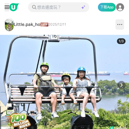
下載App
Little.pak_ho
2025/12/11
1
/
3
Next