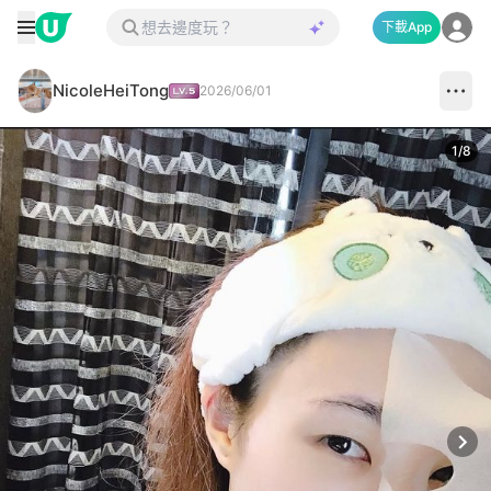
下載App
NicoleHeiTong
2026/06/01
1
/
8
Next