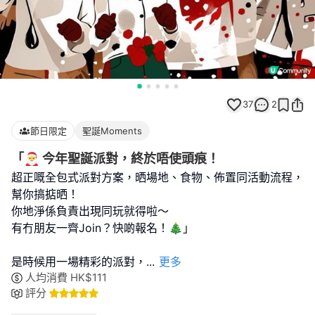
37
2
節日限定
聖誕Moments
「🎅 今年聖誕派對，終於唔使頭痕！
超正嘅全包式派對方案，晒場地、食物、佈置同活動流程，
幫你搞掂晒！
你地淨係負責出現同玩就得啦～
有冇朋友一齊Join？快啲報名！🎄」
是時候用一場精彩的派對，
...
更多
人均消費
HK$
111
評分