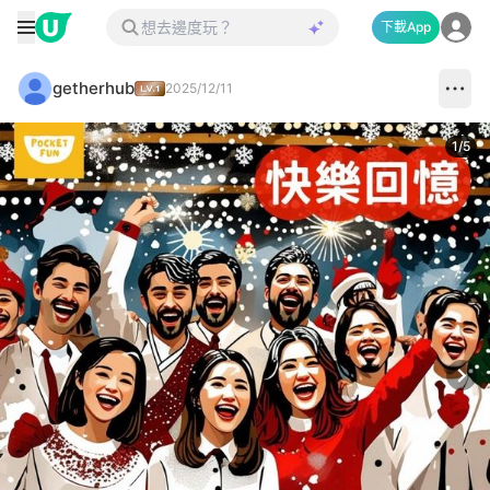
下載App
getherhub
2025/12/11
1
/
5
Next