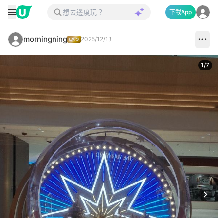
下載App
morningning
2025/12/13
1
/
7
Next