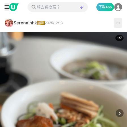
下載App
Serenainhk
2025/12/13
1
/
7
Next