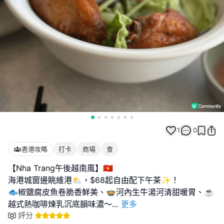
1
0
香港攻略
打卡
商場
食
【Nha Trang午後越南風】🇻🇳
海港城窗邊眺維港⛅，$68起自由配下午茶✨！
🐟椒鹽腐皮魚卷脆香鮮美、🍲河內生牛湯河清甜暖胃、☕
越式熱咖啡煉乳沉底韻味濃～
...
更多
評分