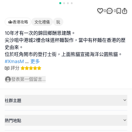
0
0
香港攻略
文化禮儀
玩
10年才有一次的錦田鄉酬恩建醮。
尖沙咀中港城2樓合味道杯麵製作，當中有杯麵在香港的歷
史由來。
#XmasM
...
更多
評分
發表第一個留言...
社群主題
熱門地點