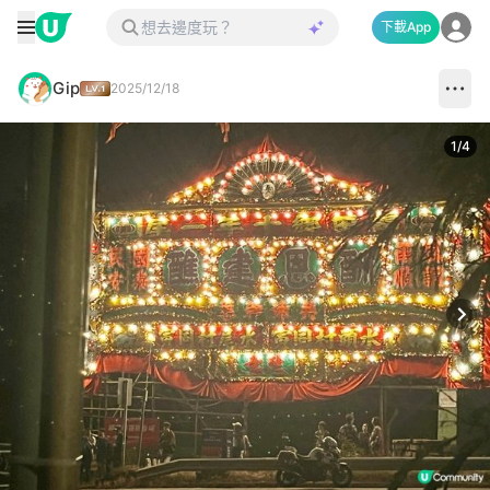
下載App
Gip
2025/12/18
1
/
4
Next