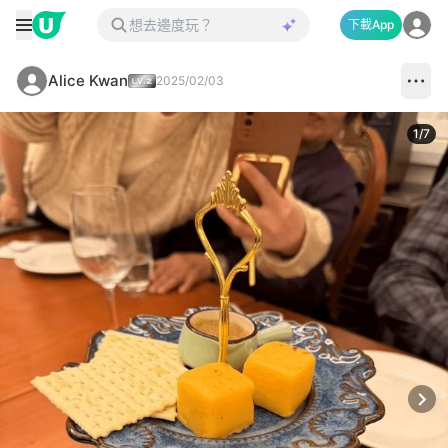
下載App
Alice Kwan
2025/02/03
1
/
7
Next