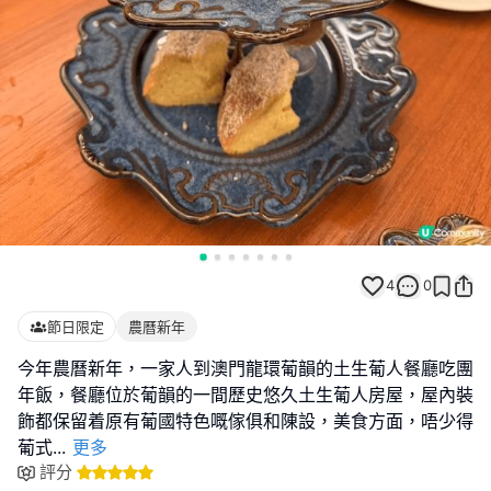
4
0
節日限定
農曆新年
今年農曆新年，一家人到澳門龍環葡韻的土生葡人餐廳吃團
年飯，餐廳位於葡韻的一間歷史悠久土生葡人房屋，屋內裝
飾都保留着原有葡國特色嘅傢俱和陳設，美食方面，唔少得
葡式
...
更多
評分