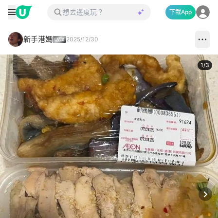
下載App
新手港媽
2025/12/30
1
/
3
Next