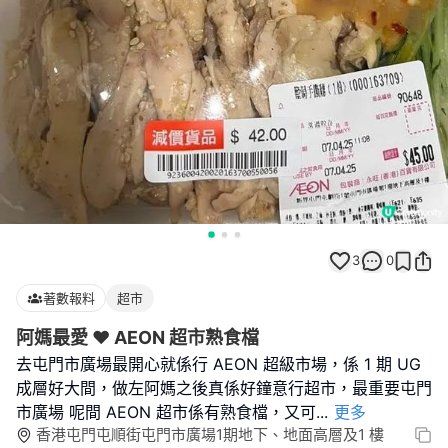
3
0
著數報料
超市
阿媽最愛 ❤️ AEON 超市熟食檔
去屯門市廣場最開心就係行 AEON 超級市場，係 1 期 UG
成層好大間，做左阿媽之後真係好鐘意行超市，最重要屯門
市廣場 呢間 AEON 超市係有熟食檔，又可
...
更多
香港屯門屯順街屯門市廣場1期地下、地面高層及1 樓