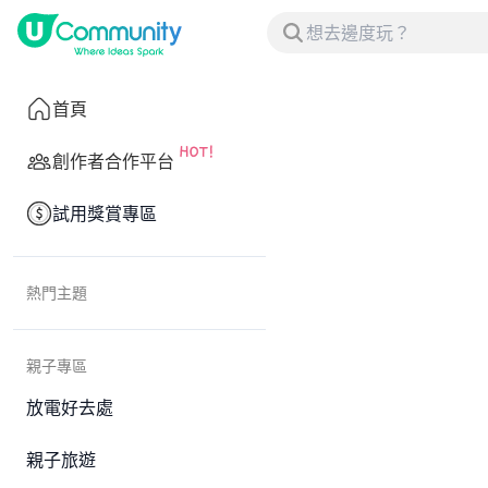
首頁
創作者合作平台
試用獎賞專區
熱門主題
親子專區
放電好去處
親子旅遊