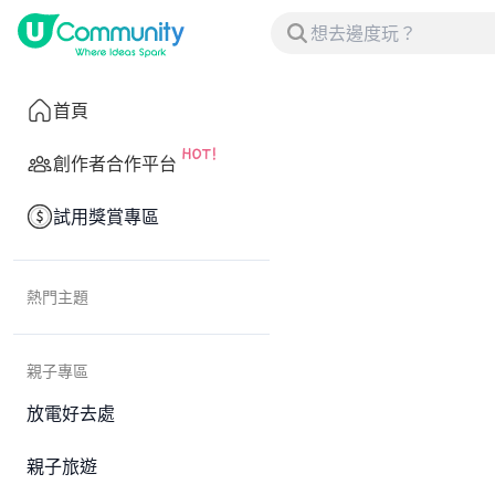
首頁
創作者合作平台
試用獎賞專區
熱門主題
親子專區
放電好去處
親子旅遊