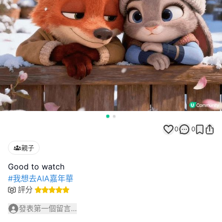
0
0
親子
#我想去AIA嘉年華
評分
發表第一個留言...