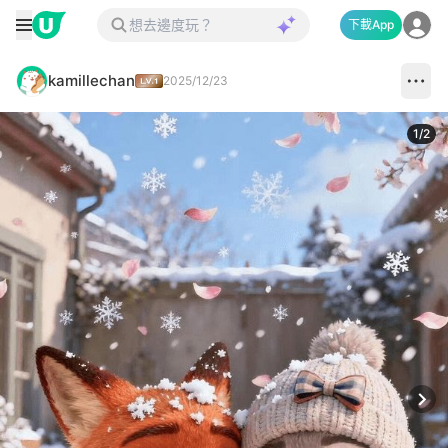
下載App
kamillechan
2025/12/23
1
/
2
Next