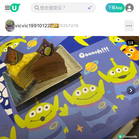
下載App
vicvic19910122
2025/12/18
1
/
4
Next