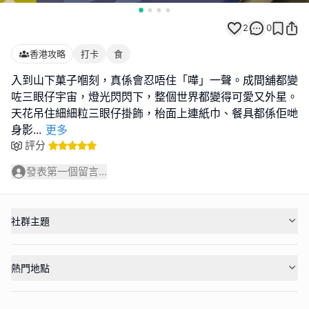
2
0
香港攻略
打卡
食
入到山下菓子嗰刻，真係會忍唔住「嘩」一聲。成間舖都變
咗三眼仔宇宙，燈光閃閃下，整個世界都變得可愛又外星。
天花吊住細細粒三眼仔掛飾，枱面上連紙巾、餐具都係佢哋
身影
...
更多
評分
發表第一個留言...
社群主題
熱門地點