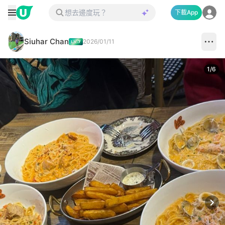
下載App
Siuhar Chan
2026/01/11
1
/
6
Next