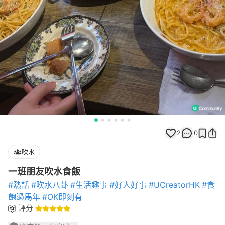
2
0
吹水
一班朋友吹水食飯
#熱話
#吹水八卦
#生活趣事
#好人好事
#UCreatorHK
#食
飽過馬年
#OK即刻有
評分