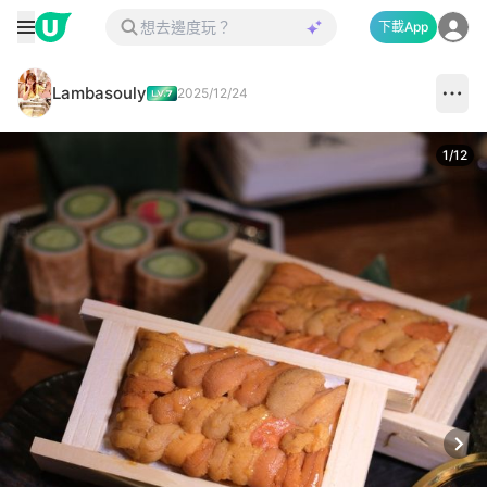
下載App
Lambasouly
2025/12/24
1
/
12
Next