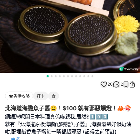
20
2
香港攻略
打卡
食
北海道海膽魚子醬🤤！$100 就有邪惡爆燈！🦀🍣
銅鑼灣呢間日本料理真係嚇親我,居然$1️⃣0️⃣0️⃣
就有『北海道原板海膽配鱘龍魚子醬』,海膽滑到好似奶油
...
更多