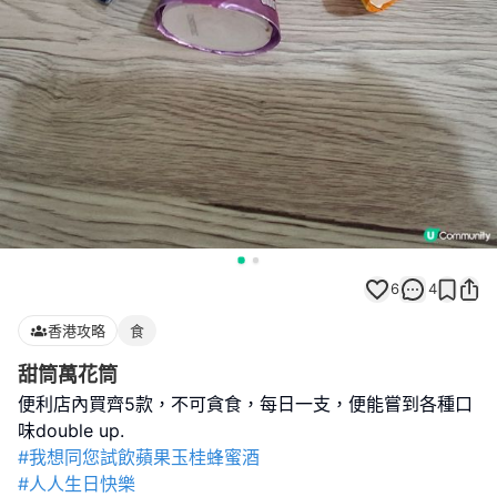
6
4
香港攻略
食
甜筒萬花筒
便利店內買齊5款，不可貪食，每日一支，便能嘗到各種口
#我想同您試飲蘋果玉桂蜂蜜酒
#人人生日快樂