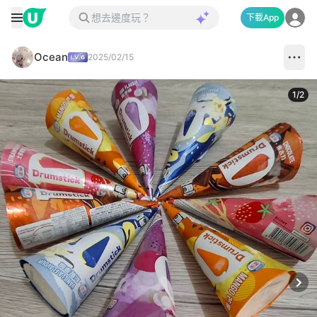
下載App
Ocean
2025/02/15
1
/
2
Next